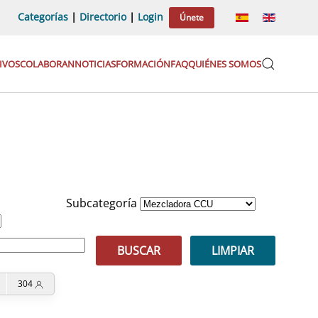
Categorías
|
Directorio
|
Login
Únete
IVOS
COLABORAN
NOTICIAS
FORMACIÓN
FAQ
QUIÉNES SOMOS
Subcategoría
BUSCAR
LIMPIAR
304