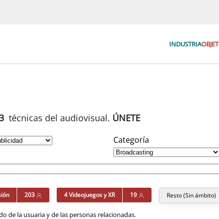
INDUSTRIA
OBJET
93
técnicas del audiovisual.
ÚNETE
Categoría
sión
203
4 Videojuegos y XR
19
Resto (Sin ámbito)
o de la usuaria y de las personas relacionadas.