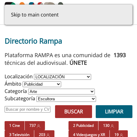
Skip to main content
Directorio Rampa
Plataforma RAMPA es una comunidad de
1393
técnicas del audiovisual.
ÚNETE
Localización
Ámbito
Categoría
Subcategoría
BUSCAR
LIMPIAR
1 Cine
737
2 Publicidad
130
3 Televisión
203
4 Videojuegos y XR
19