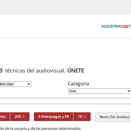
INDUSTRIA
OBJET
93
técnicas del audiovisual.
ÚNETE
Categoría
sión
203
4 Videojuegos y XR
19
Resto (Sin ámbito)
o de la usuaria y de las personas relacionadas.