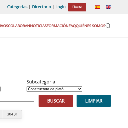
Categorías
|
Directorio
|
Login
Únete
IVOS
COLABORAN
NOTICIAS
FORMACIÓN
FAQ
QUIÉNES SOMOS
Subcategoría
BUSCAR
LIMPIAR
304