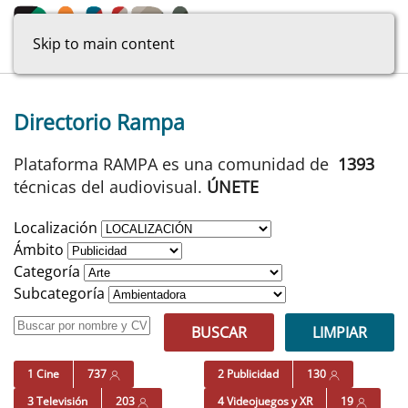
Skip to main content
Directorio Rampa
Plataforma RAMPA es una comunidad de
1393
técnicas del audiovisual.
ÚNETE
Localización
Ámbito
Categoría
Subcategoría
BUSCAR
LIMPIAR
1 Cine
737
2 Publicidad
130
3 Televisión
203
4 Videojuegos y XR
19