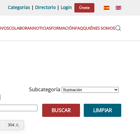
Categorías
|
Directorio
|
Login
Únete
IVOS
COLABORAN
NOTICIAS
FORMACIÓN
FAQ
QUIÉNES SOMOS
Subcategoría
BUSCAR
LIMPIAR
304