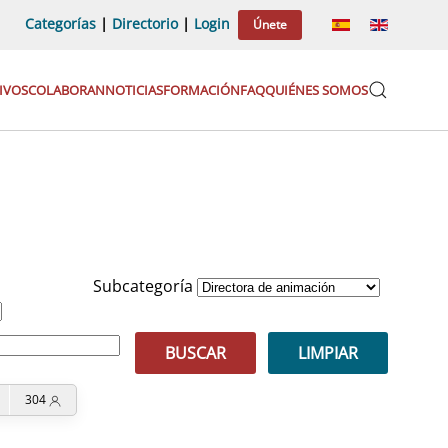
Categorías
|
Directorio
|
Login
Únete
IVOS
COLABORAN
NOTICIAS
FORMACIÓN
FAQ
QUIÉNES SOMOS
Subcategoría
BUSCAR
LIMPIAR
304