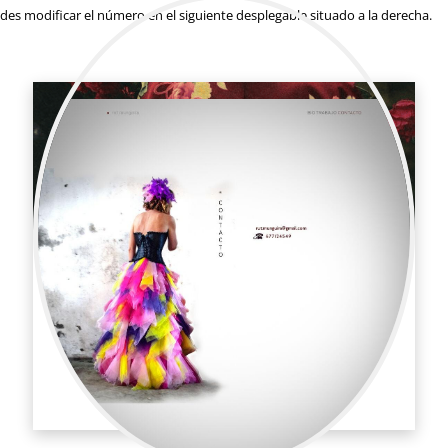
es modificar el número en el siguiente desplegable situado a la derecha.
Rut Munguira
Publicidad / Animación
Directora de animación