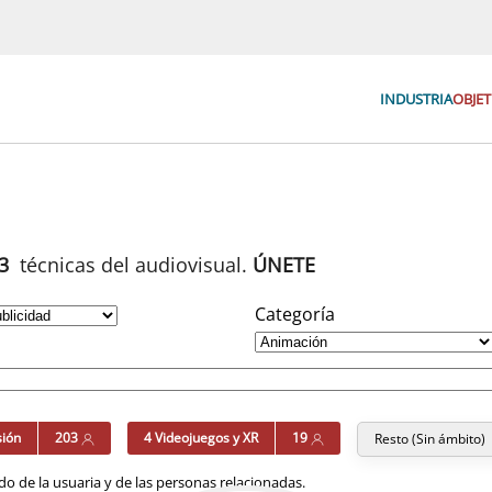
INDUSTRIA
OBJET
93
técnicas del audiovisual.
ÚNETE
Categoría
sión
203
4 Videojuegos y XR
19
Resto (Sin ámbito)
o de la usuaria y de las personas relacionadas.