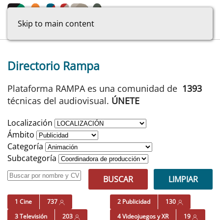
Skip to main content
Directorio Rampa
Plataforma RAMPA es una comunidad de
1393
técnicas del audiovisual.
ÚNETE
Localización
Ámbito
Categoría
Subcategoría
BUSCAR
LIMPIAR
1 Cine
737
2 Publicidad
130
3 Televisión
203
4 Videojuegos y XR
19