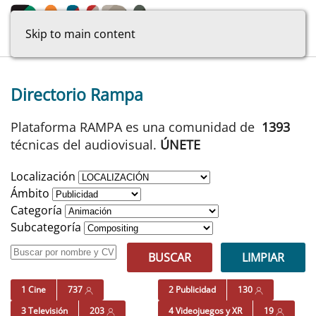
Skip to main content
Directorio Rampa
Plataforma RAMPA es una comunidad de
1393
técnicas del audiovisual.
ÚNETE
Localización
Ámbito
Categoría
Subcategoría
BUSCAR
LIMPIAR
1 Cine
737
2 Publicidad
130
3 Televisión
203
4 Videojuegos y XR
19