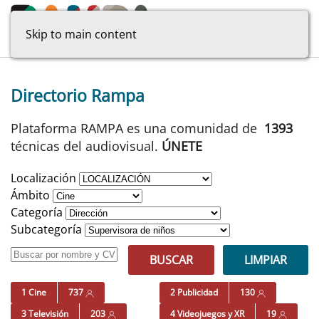
Skip to main content
Directorio Rampa
Plataforma RAMPA es una comunidad de
1393
técnicas del audiovisual.
ÚNETE
Localización
Ámbito
Categoría
Subcategoría
BUSCAR
LIMPIAR
1 Cine
737
2 Publicidad
130
3 Televisión
203
4 Videojuegos y XR
19