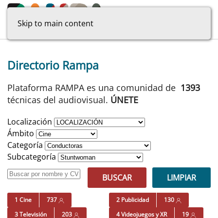
Skip to main content
Directorio Rampa
Plataforma RAMPA es una comunidad de
1393
técnicas del audiovisual.
ÚNETE
Localización
Ámbito
Categoría
Subcategoría
BUSCAR
LIMPIAR
1 Cine
737
2 Publicidad
130
3 Televisión
203
4 Videojuegos y XR
19