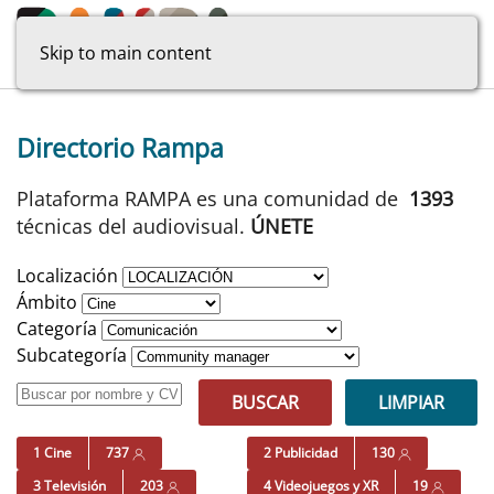
Skip to main content
Directorio Rampa
Plataforma RAMPA es una comunidad de
1393
técnicas del audiovisual.
ÚNETE
Localización
Ámbito
Categoría
Subcategoría
BUSCAR
LIMPIAR
1 Cine
737
2 Publicidad
130
3 Televisión
203
4 Videojuegos y XR
19