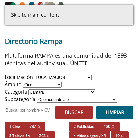
Skip to main content
Directorio Rampa
Plataforma RAMPA es una comunidad de
1393
técnicas del audiovisual.
ÚNETE
Localización
Ámbito
Categoría
Subcategoría
BUSCAR
LIMPIAR
1 Cine
737
2 Publicidad
130
3 Televisión
203
4 Videojuegos y XR
19