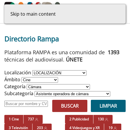
Skip to main content
Directorio Rampa
Plataforma RAMPA es una comunidad de
1393
técnicas del audiovisual.
ÚNETE
Localización
Ámbito
Categoría
Subcategoría
BUSCAR
LIMPIAR
1 Cine
737
2 Publicidad
130
3 Televisión
203
4 Videojuegos y XR
19