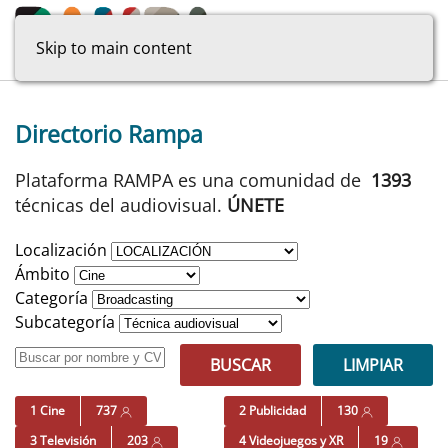
Skip to main content
Directorio Rampa
Plataforma RAMPA es una comunidad de
1393
técnicas del audiovisual.
ÚNETE
Localización
Ámbito
Categoría
Subcategoría
BUSCAR
LIMPIAR
1 Cine
737
2 Publicidad
130
3 Televisión
203
4 Videojuegos y XR
19