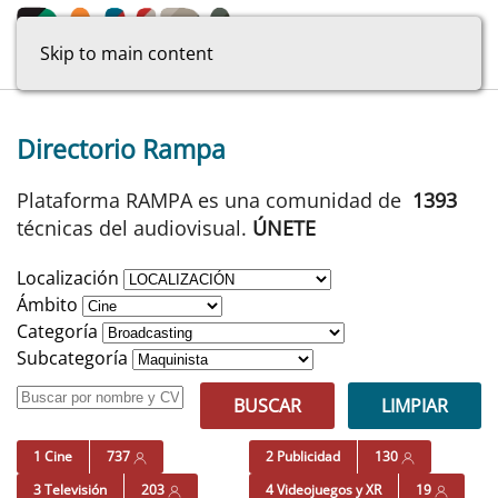
Skip to main content
Directorio Rampa
Plataforma RAMPA es una comunidad de
1393
técnicas del audiovisual.
ÚNETE
Localización
Ámbito
Categoría
Subcategoría
BUSCAR
LIMPIAR
1 Cine
737
2 Publicidad
130
3 Televisión
203
4 Videojuegos y XR
19