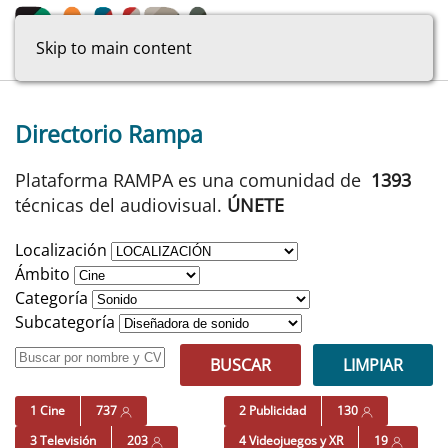
Skip to main content
Directorio Rampa
Plataforma RAMPA es una comunidad de
1393
técnicas del audiovisual.
ÚNETE
Localización
Ámbito
Categoría
Subcategoría
BUSCAR
LIMPIAR
1 Cine
737
2 Publicidad
130
3 Televisión
203
4 Videojuegos y XR
19