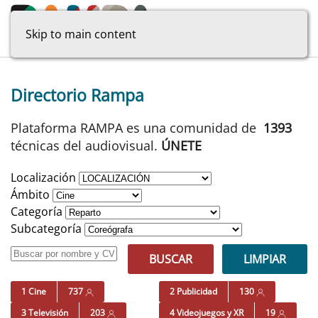
Skip to main content
Directorio Rampa
Plataforma RAMPA es una comunidad de
1393
técnicas del audiovisual.
ÚNETE
Localización
Ámbito
Categoría
Subcategoría
BUSCAR
LIMPIAR
1 Cine
737
2 Publicidad
130
3 Televisión
203
4 Videojuegos y XR
19