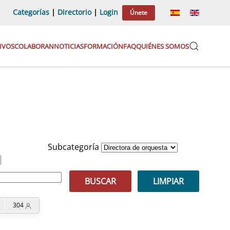
Categorías
|
Directorio
|
Login
Únete
IVOS
COLABORAN
NOTICIAS
FORMACIÓN
FAQ
QUIÉNES SOMOS
Subcategoría
BUSCAR
LIMPIAR
304