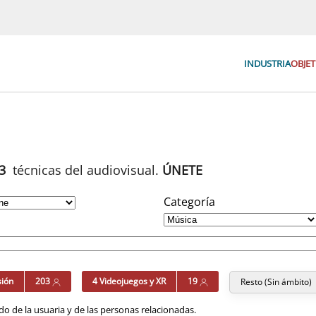
INDUSTRIA
OBJET
93
técnicas del audiovisual.
ÚNETE
Categoría
sión
203
4 Videojuegos y XR
19
Resto (Sin ámbito)
o de la usuaria y de las personas relacionadas.