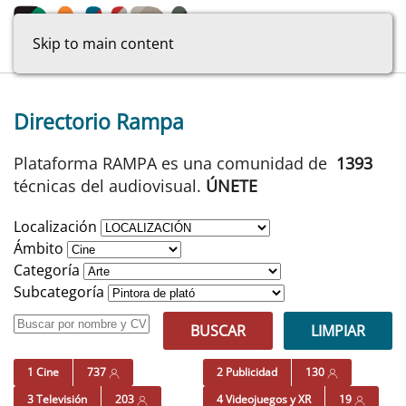
Skip to main content
Directorio Rampa
Plataforma RAMPA es una comunidad de
1393
técnicas del audiovisual.
ÚNETE
Localización
Ámbito
Categoría
Subcategoría
BUSCAR
LIMPIAR
1 Cine
737
2 Publicidad
130
3 Televisión
203
4 Videojuegos y XR
19