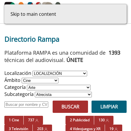
Skip to main content
Directorio Rampa
Plataforma RAMPA es una comunidad de
1393
técnicas del audiovisual.
ÚNETE
Localización
Ámbito
Categoría
Subcategoría
BUSCAR
LIMPIAR
1 Cine
737
2 Publicidad
130
3 Televisión
203
4 Videojuegos y XR
19