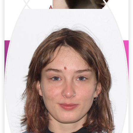
Alicia Sánchez
Cine / Arte
Atrecista
Andrea Balloch
Cine / Arte
Atrecista