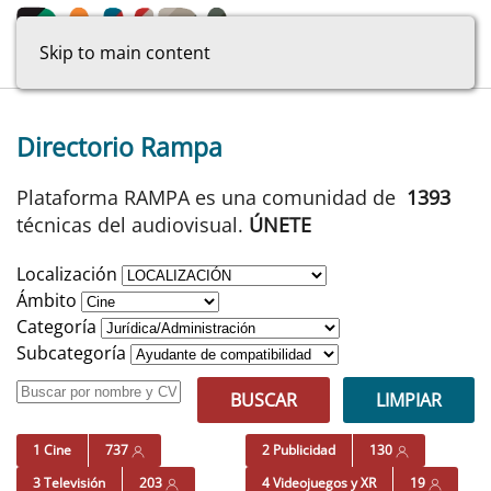
Skip to main content
Directorio Rampa
Plataforma RAMPA es una comunidad de
1393
técnicas del audiovisual.
ÚNETE
Localización
Ámbito
Categoría
Subcategoría
BUSCAR
LIMPIAR
1 Cine
737
2 Publicidad
130
3 Televisión
203
4 Videojuegos y XR
19