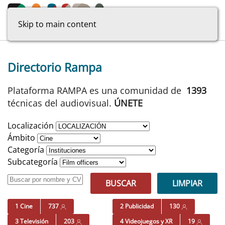
Skip to main content
Directorio Rampa
Plataforma RAMPA es una comunidad de
1393
técnicas del audiovisual.
ÚNETE
Localización
Ámbito
Categoría
Subcategoría
BUSCAR
LIMPIAR
1 Cine
737
2 Publicidad
130
3 Televisión
203
4 Videojuegos y XR
19