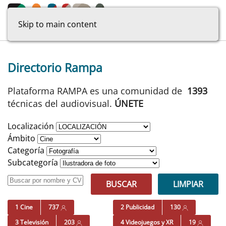
Skip to main content
Directorio Rampa
Plataforma RAMPA es una comunidad de
1393
técnicas del audiovisual.
ÚNETE
Localización
Ámbito
Categoría
Subcategoría
BUSCAR
LIMPIAR
1 Cine
737
2 Publicidad
130
3 Televisión
203
4 Videojuegos y XR
19