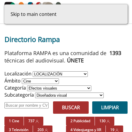
Skip to main content
Directorio Rampa
Plataforma RAMPA es una comunidad de
1393
técnicas del audiovisual.
ÚNETE
Localización
Ámbito
Categoría
Subcategoría
BUSCAR
LIMPIAR
1 Cine
737
2 Publicidad
130
3 Televisión
203
4 Videojuegos y XR
19