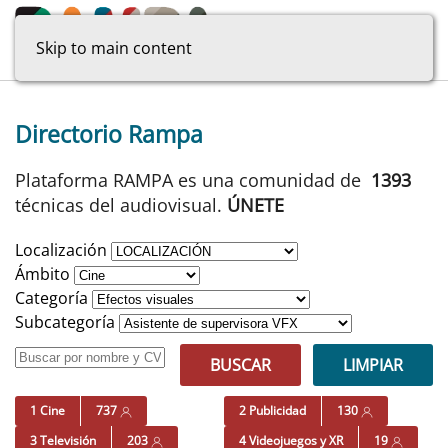
Skip to main content
Directorio Rampa
Plataforma RAMPA es una comunidad de
1393
técnicas del audiovisual.
ÚNETE
Localización
Ámbito
Categoría
Subcategoría
BUSCAR
LIMPIAR
1 Cine
737
2 Publicidad
130
3 Televisión
203
4 Videojuegos y XR
19