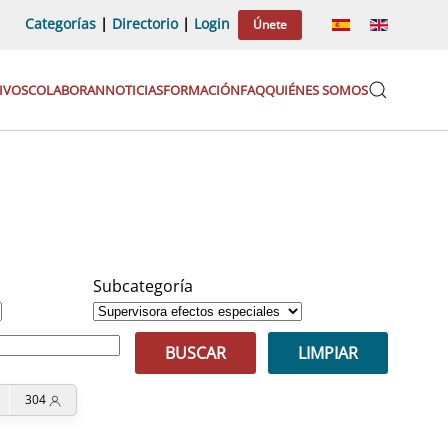
Categorías
|
Directorio
|
Login
Únete
IVOS
COLABORAN
NOTICIAS
FORMACIÓN
FAQ
QUIÉNES SOMOS
Subcategoría
BUSCAR
LIMPIAR
304