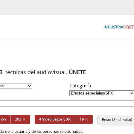
INDUSTRIA
OBJET
93
técnicas del audiovisual.
ÚNETE
Categoría
sión
203
4 Videojuegos y XR
19
Resto (Sin ámbito)
o de la usuaria y de las personas relacionadas.