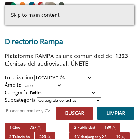
Skip to main content
Directorio Rampa
Plataforma RAMPA es una comunidad de
1393
técnicas del audiovisual.
ÚNETE
Localización
Ámbito
Categoría
Subcategoría
BUSCAR
LIMPIAR
1 Cine
737
2 Publicidad
130
3 Televisión
203
4 Videojuegos y XR
19