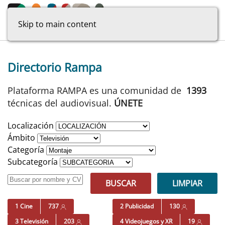
Skip to main content
Directorio Rampa
Plataforma RAMPA es una comunidad de
1393
técnicas del audiovisual.
ÚNETE
Localización
Ámbito
Categoría
Subcategoría
BUSCAR
LIMPIAR
1 Cine
737
2 Publicidad
130
3 Televisión
203
4 Videojuegos y XR
19