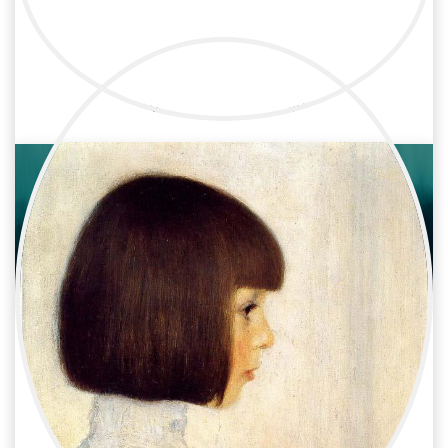
Mayte Hernandez
Televisión / Montaje
Ayudante de montaje
Mireia Martínez
Televisión / Montaje
Montadora