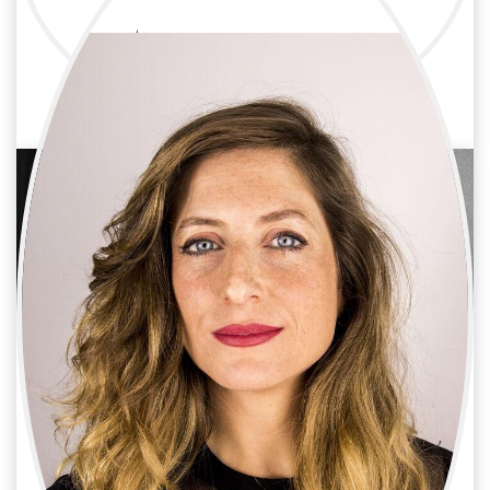
Ana Honrubia Castrosín
Televisión / Maquillaje y peluquería
Peluquera y maquilladora
Carmen Escudero
Televisión / Maquillaje y peluquería
Maquilladora