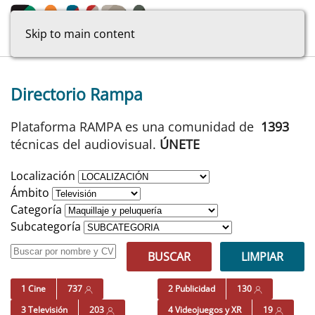
Skip to main content
Directorio Rampa
Plataforma RAMPA es una comunidad de
1393
técnicas del audiovisual.
ÚNETE
Localización
Ámbito
Categoría
Subcategoría
BUSCAR
LIMPIAR
1 Cine
737
2 Publicidad
130
3 Televisión
203
4 Videojuegos y XR
19