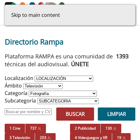
Skip to main content
Directorio Rampa
Plataforma RAMPA es una comunidad de
1393
técnicas del audiovisual.
ÚNETE
Localización
Ámbito
Categoría
Subcategoría
BUSCAR
LIMPIAR
1 Cine
737
2 Publicidad
130
3 Televisión
203
4 Videojuegos y XR
19