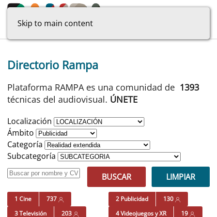
Skip to main content
Directorio Rampa
Plataforma RAMPA es una comunidad de
1393
técnicas del audiovisual.
ÚNETE
Localización
Ámbito
Categoría
Subcategoría
BUSCAR
LIMPIAR
1 Cine
737
2 Publicidad
130
3 Televisión
203
4 Videojuegos y XR
19