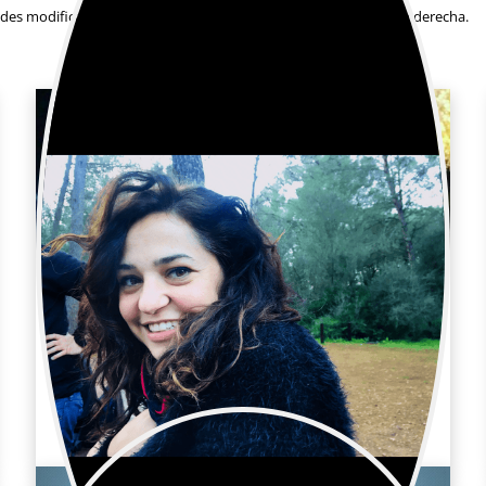
es modificar el número en el siguiente desplegable situado a la derecha.
Ana Coya Lemos
Publicidad / Maquillaje y peluquería
Peluquera y maquilladora