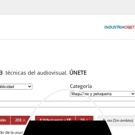
INDUSTRIA
OBJET
93
técnicas del audiovisual.
ÚNETE
Categoría
sión
203
4 Videojuegos y XR
19
Resto (Sin ámbito)
o de la usuaria y de las personas relacionadas.