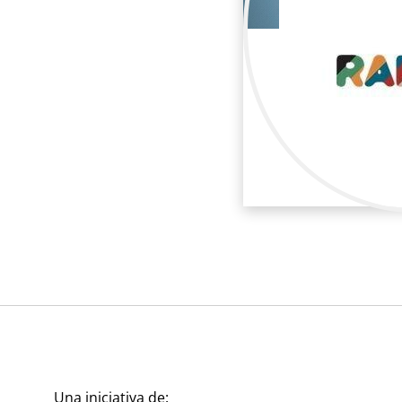
Suel
Publicidad / Maq
Una iniciativa de: