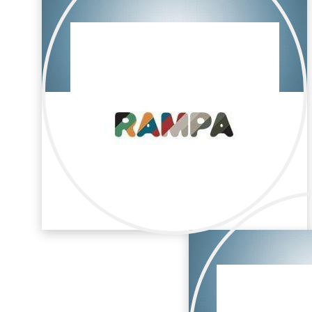
Lucía Serrano Berzosa
Publicidad / Maquillaje y peluquería
Peluquera y maquilladora