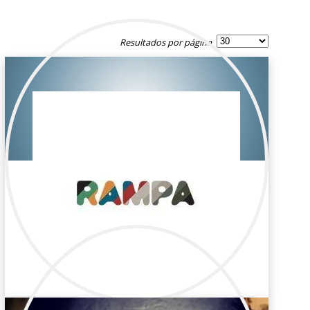
Resultados por página
Eva Martín Pantoja
Publicidad / Maquillaje y peluquería
Peluquera y maquilladora