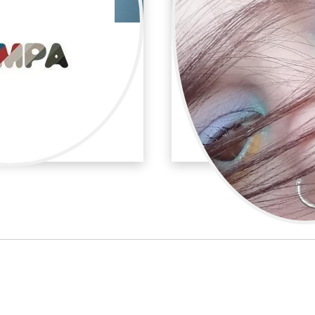
 Almazán
Verónica A
uillaje y peluquería
Publicidad / Maquil
Maquill