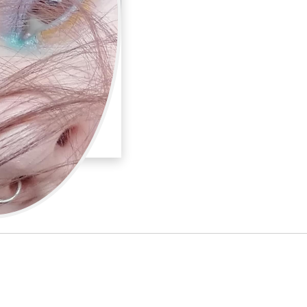
lmendros
laje y peluquería
adora