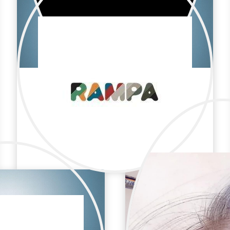
MarÍa José Ortiz
Publicidad / Maquillaje y peluquería
Maquilladora