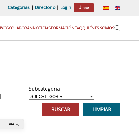
Categorías
|
Directorio
|
Login
Únete
IVOS
COLABORAN
NOTICIAS
FORMACIÓN
FAQ
QUIÉNES SOMOS
Subcategoría
BUSCAR
LIMPIAR
304