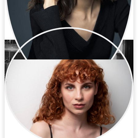
Alba Gutierrez
Cine / Reparto
Actriz
Alejandra Lifante
Cine / Reparto
Actriz