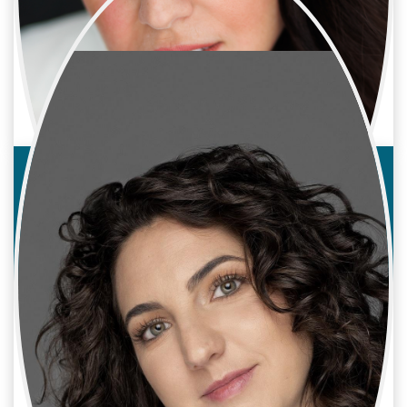
Irene Soler
Cine / Reparto
Actriz
Itziar Luengo
Cine / Reparto
Actriz