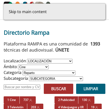
Skip to main content
Directorio Rampa
Plataforma RAMPA es una comunidad de
1393
técnicas del audiovisual.
ÚNETE
Localización
Ámbito
Categoría
Subcategoría
BUSCAR
LIMPIAR
1 Cine
737
2 Publicidad
130
3 Televisión
203
4 Videojuegos y XR
19