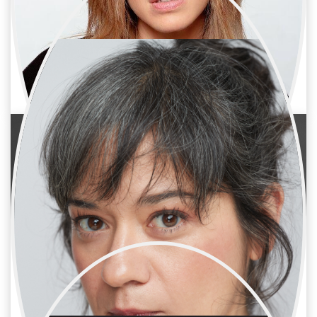
Cristina Mediero
Cine / Reparto
Actriz
Eli León
Cine / Reparto
Actriz