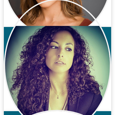
Cine / Reparto
Actriz
Gema Ulloa
Cine / Reparto
Actriz