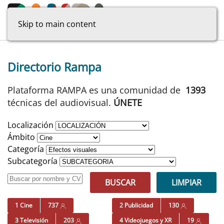
Skip to main content
Directorio Rampa
Plataforma RAMPA es una comunidad de
1393
técnicas del audiovisual.
ÚNETE
Localización
Ámbito
Categoría
Subcategoría
BUSCAR
LIMPIAR
1 Cine
737
2 Publicidad
130
3 Televisión
203
4 Videojuegos y XR
19