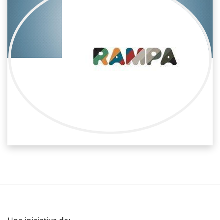
Nike Alonso
Cine / Efectos visuales
Productora VFX